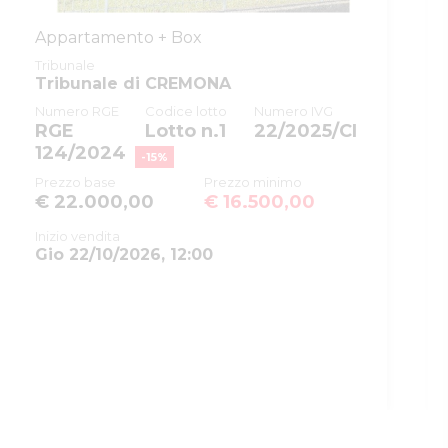
ID rito
EI80
Appartamento + Box
ID tribunale
0190360095
Tribunale
Tribunale di CREMONA
Tribunale
Tribunale di CREMONA
Numero RGE
Codice lotto
Numero IVG
Registro
ESECUZIONI CIVILI IMMOBILIARI
RGE
Lotto n.1
22/2025/CI
124/2024
Rito
ESECUZIONE IMMOBILIARE
-
15
%
POST LEGGE 80
Prezzo base
Prezzo minimo
€ 22.000,00
€ 16.500,00
Numero
25
procedura
Inizio vendita
Gio 22/10/2026, 12:00
Anno
2024
procedura
SOGGETTI
5401523
Delegato alla
vendita
CLGMRZ59H23E884I
Caligari
Maurizio