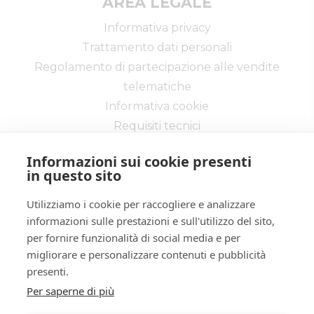
AREA LEGALE
Altro
false
Informativa privacy
true
Trattamento dati personali
ID lotto
2415109
Regolamento di partecipazione alle vendite
Primo
2415109
telematiche
identificativo
Informativa cookie
lotto
Requisiti tecnici
Codice lotto
LOTTO UNICO
Genere lotto
IMMOBILI
Informazioni sui cookie presenti
in questo sito
Categoria
IMMOBILE RESIDENZIALE
lotto
Utilizziamo i cookie per raccogliere e analizzare
Indirizzo
Via Martiri della Libertà 49
Via delle Industrie, 20 - Cremona 26100 -
informazioni sulle prestazioni e sull'utilizzo del sito,
CR
per fornire funzionalità di social media e per
Città
26010
Tel:
037220200
| Fax:
0372/458077
migliorare e personalizzare contenuti e pubblicità
Città
Robecco d'Oglio
Partita IVA:
01333650198
presenti.
Email:
info@ivgcremona.it
Provincia
Cremona
Per saperne di più
Regione
Lombardia
Iscrizione gestori vendita telematica - Ministero della