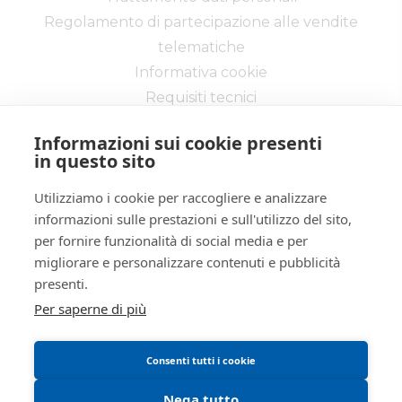
ID lotto
2421544
Regolamento di partecipazione alle vendite
Primo
2421544
telematiche
identificativo
Informativa cookie
lotto
Requisiti tecnici
Codice lotto
LOTTO UNICO
Genere lotto
IMMOBILI
Informazioni sui cookie presenti
in questo sito
Categoria
IMMOBILE RESIDENZIALE
lotto
Utilizziamo i cookie per raccogliere e analizzare
Indirizzo
Vicolo Paoletti 5
Via delle Industrie, 20 - Cremona 26100 -
informazioni sulle prestazioni e sull'utilizzo del sito,
CR
per fornire funzionalità di social media e per
Città
26015
Tel:
037220200
| Fax:
0372/458077
migliorare e personalizzare contenuti e pubblicità
Città
Soresina
Partita IVA:
01333650198
presenti.
Email:
info@ivgcremona.it
Provincia
Cremona
Per saperne di più
Regione
Lombardia
Iscrizione gestori vendita telematica - Ministero della
Giustizia - P.D.G. 04/04/2018
Consenti tutti i cookie
Nazione
Italia
Abilitazione pubblicazione avvisi - Ministero della
Giustizia - P.D.G 10/05/2022
Descrizione IT
Piena proprietà (1/1) della
Nega tutto