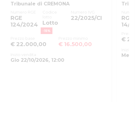
Tribunale di CREMONA
Trib
Tribunale
Tribunale di CREMONA
Numero RGE
Codice
Numero IVG
Numer
Registro
ESECUZIONI CIVILI IMMOBILIARI
lotto
RGE
22/2025/CI
RGE
Lotto
124/2024
14/2
Rito
ESPROPRIAZIONE IMMOBILIARE
n.1
(CARTABIA)
-
15
%
Prezzo
Prezzo base
Prezzo minimo
€ 25
Numero
47
€ 22.000,00
€ 16.500,00
procedura
Inizio 
Inizio vendita
Mer 0
Anno
2025
Gio 22/10/2026, 12:00
procedura
SOGGETTI
5417773
Delegato alla
vendita
CGRFNC67C09G721P
Cogrossi
Francesco
info@studiocogrossi.it
true