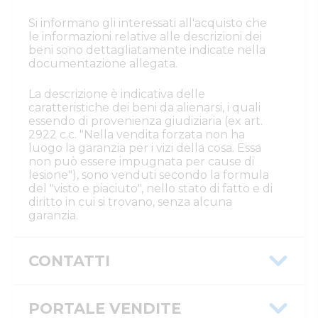
Si informano gli interessati all'acquisto che
le informazioni relative alle descrizioni dei
beni sono dettagliatamente indicate nella
documentazione allegata.
La descrizione è indicativa delle
caratteristiche dei beni da alienarsi, i quali
essendo di provenienza giudiziaria (ex art.
2922 c.c. "Nella vendita forzata non ha
luogo la garanzia per i vizi della cosa. Essa
non può essere impugnata per cause di
lesione"), sono venduti secondo la formula
del "visto e piaciuto", nello stato di fatto e di
diritto in cui si trovano, senza alcuna
garanzia.
CONTATTI
Istituto Vendite Giudiziarie Cremona
Numeri di telefono
PORTALE VENDITE
:
037220200