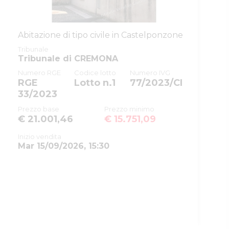
ID registro
ESECUZIONI_CIVILI_IMMOBILIARI
ID rito
EI80
Abitazione di tipo civile in Castelponzone
ID tribunale
0190360095
Tribunale
Tribunale di CREMONA
Tribunale
Tribunale di CREMONA
Numero RGE
Codice lotto
Numero IVG
Registro
ESECUZIONI CIVILI IMMOBILIARI
RGE
Lotto n.1
77/2023/CI
33/2023
Rito
ESECUZIONE IMMOBILIARE
POST LEGGE 80
Prezzo base
Prezzo minimo
€ 21.001,46
€ 15.751,09
Numero
19
procedura
Inizio vendita
Mar 15/09/2026, 15:30
Anno
2023
procedura
SOGGETTI
5486026
Delegato alla
vendita
BZZRRT71H57D150C
Buzzi