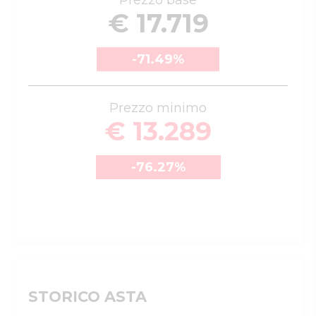
Prezzo base
€ 17.719
-71.49
%
Prezzo minimo
€ 13.289
-76.27
%
STORICO ASTA