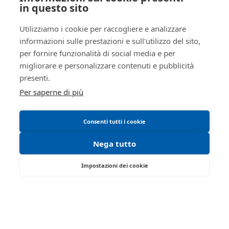
Aziende
in questo sito
037220200
Le mie ricerche
AREA LEGALE
Altro
false
Utilizziamo i cookie per raccogliere e analizzare
Informativa privacy
true
informazioni sulle prestazioni e sull'utilizzo del sito,
Trattamento dati personali
per fornire funzionalità di social media e per
ID lotto
2449776
Regolamento di partecipazione alle vendite
migliorare e personalizzare contenuti e pubblicità
Primo
2449776
presenti.
telematiche
identificativo
Per saperne di più
Informativa cookie
lotto
Requisiti tecnici
Codice lotto
LOTTO UNICO
Consenti tutti i cookie
Genere lotto
IMMOBILI
Nega tutto
Categoria
IMMOBILE RESIDENZIALE
lotto
Impostazioni dei cookie
Indirizzo
Via Fornace 10
Via delle Industrie, 20 - Cremona 26100 -
CR
Città
26039
Tel:
037220200
| Fax:
0372/458077
Città
Vescovato
Partita IVA:
01333650198
Email:
info@ivgcremona.it
Provincia
Cremona