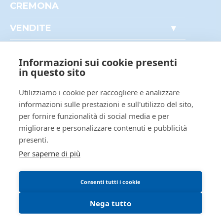
CREMONA
Perché comprare all'asta
VENDITE
Partecipare alle aste
Immobili
Documenti utili
AREA PERSONALE
Mobili
Accesso autorità giudiziaria
Il mio profilo
Informazioni sui cookie presenti
Crediti e valori
in questo sito
I miei preferiti
Aziende
Le mie ricerche
Utilizziamo i cookie per raccogliere e analizzare
AREA LEGALE
Altro
informazioni sulle prestazioni e sull'utilizzo del sito,
Informativa privacy
per fornire funzionalità di social media e per
Trattamento dati personali
migliorare e personalizzare contenuti e pubblicità
Regolamento di partecipazione alle vendite
presenti.
telematiche
Per saperne di più
Informativa cookie
Requisiti tecnici
Consenti tutti i cookie
Nega tutto