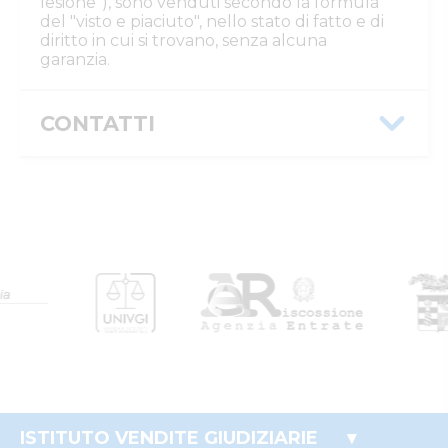
lesione"), sono venduti secondo la formula
del "visto e piaciuto", nello stato di fatto e di
diritto in cui si trovano, senza alcuna
garanzia.
CONTATTI
Istituto Vendite Giudiziarie Cremona
Numeri di telefono
:
037220200
Fax
:
0372/458077
Email/PEC
:
info@ivgcremona.it
Custode
Istituto Vendite Giudiziarie di Cremona
Numeri di telefono
:
037220200
Email/PEC
:
visite@ivgcremona.it
ISTITUTO VENDITE GIUDIZIARIE