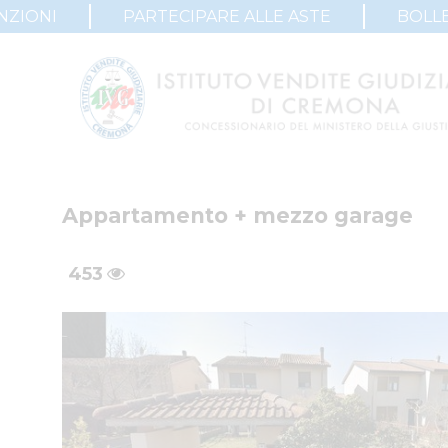
NZIONI
PARTECIPARE ALLE ASTE
BOLLE
Appartamento + mezzo garage
453