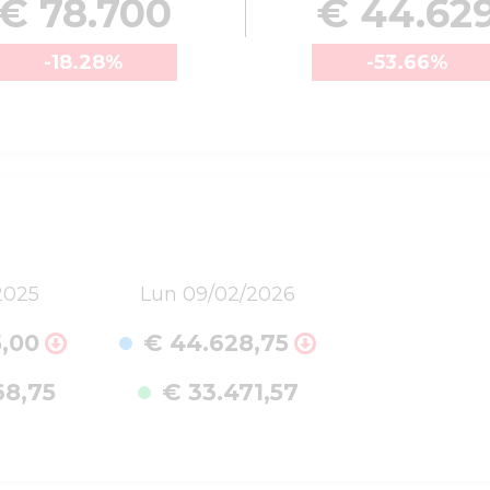
€ 78.700
€ 44.62
-18.28
%
-53.66
%
2025
Lun 09/02/2026
5,00
€ 44.628,75
68,75
€ 33.471,57