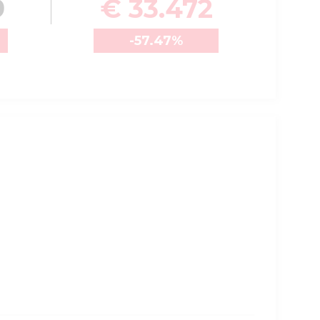
9
€ 33.472
-57.47
%