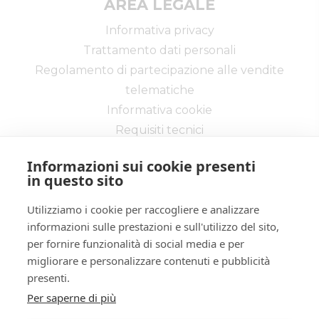
AREA LEGALE
Altro
false
Informativa privacy
true
Trattamento dati personali
ID lotto
2432464
Regolamento di partecipazione alle vendite
Primo
2432464
telematiche
identificativo
Informativa cookie
lotto
Requisiti tecnici
Codice lotto
LOTTO UNICO
Genere lotto
IMMOBILI
Informazioni sui cookie presenti
in questo sito
Categoria
IMMOBILE RESIDENZIALE
lotto
Utilizziamo i cookie per raccogliere e analizzare
Indirizzo
Via Dosso 14/B
Via delle Industrie, 20 - Cremona 26100 -
informazioni sulle prestazioni e sull'utilizzo del sito,
CR
per fornire funzionalità di social media e per
Città
26034
Tel:
037220200
| Fax:
0372/458077
migliorare e personalizzare contenuti e pubblicità
Città
Piadena Drizzona
Partita IVA:
01333650198
presenti.
Email:
info@ivgcremona.it
Provincia
Cremona
Per saperne di più
Regione
Lombardia