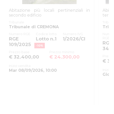
ID rito
EICA
Abitazione più locali pertinenziali in
Abita
ID tribunale
0190360095
secondo edificio
terraz
Tribunale
Tribunale di CREMONA
Tribunale
Tribun
Tribunale di CREMONA
Trib
Registro
ESECUZIONI CIVILI IMMOBILIARI
Numero RGE
Codice lotto
Numero IVG
Numer
RGE
RGE
Lotto n.1
1/2026/CI
Rito
ESPROPRIAZIONE IMMOBILIARE
RGE
109/2025
(CARTABIA)
-
10
%
34/
Prezzo base
Prezzo minimo
Numero
45
Prezzo
€ 32.400,00
€ 24.300,00
procedura
€ 38
Inizio vendita
Anno
2025
Inizio 
Mar 08/09/2026, 10:00
procedura
Gio 1
SOGGETTI
5443948
Delegato alla
vendita
GDACMN58S01F205E
Gaudio
Carmine mario