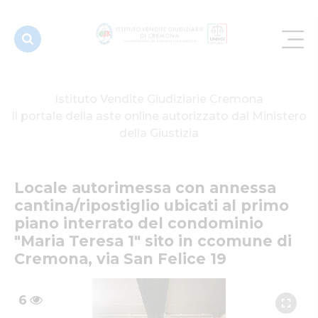
primo piano
int...
Istituto Vendite Giudiziarie Cremona
Il portale della aste online autorizzato dal Ministero
della Giustizia
Locale autorimessa con annessa 
cantina/ripostiglio ubicati al primo 
piano interrato del condominio 
"Maria Teresa 1" sito in ccomune di 
Cremona, via San Felice 19
6