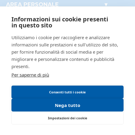
Immobili
ID tribunale
0190360095
Documenti utili
AREA PERSONALE
Mobili
Accesso autorità giudiziaria
Il mio profilo
Tribunale
Tribunale di CREMONA
Crediti e valori
Informazioni sui cookie presenti
I miei preferiti
Registro
ESECUZIONI CIVILI IMMOBILIARI
Aziende
in questo sito
Le mie ricerche
AREA LEGALE
Altro
Rito
ESPROPRIAZIONE IMMOBILIARE
Utilizziamo i cookie per raccogliere e analizzare
(CARTABIA)
Informativa privacy
informazioni sulle prestazioni e sull'utilizzo del sito,
Numero
129
Trattamento dati personali
per fornire funzionalità di social media e per
procedura
Regolamento di partecipazione alle vendite
migliorare e personalizzare contenuti e pubblicità
Anno
2024
presenti.
telematiche
procedura
Per saperne di più
Informativa cookie
SOGGETTI
Requisiti tecnici
5421710
Delegato alla
Consenti tutti i cookie
vendita
PNLFNC80R61D150L
Nega tutto
Pinelli
Impostazioni dei cookie
Francesca anna maria
Via delle Industrie, 20 - Cremona 26100 -
avv.pinelli@tspassociati.it
CR