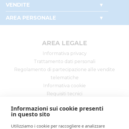
Perché comprare all'asta
VENDITE
Partecipare alle aste
Immobili
Documenti utili
AREA PERSONALE
Mobili
Accesso autorità giudiziaria
Il mio profilo
Crediti e valori
I miei preferiti
Aziende
Le mie ricerche
AREA LEGALE
Altro
Informativa privacy
Trattamento dati personali
Regolamento di partecipazione alle vendite
telematiche
Informativa cookie
Requisiti tecnici
Informazioni sui cookie presenti
in questo sito
Utilizziamo i cookie per raccogliere e analizzare