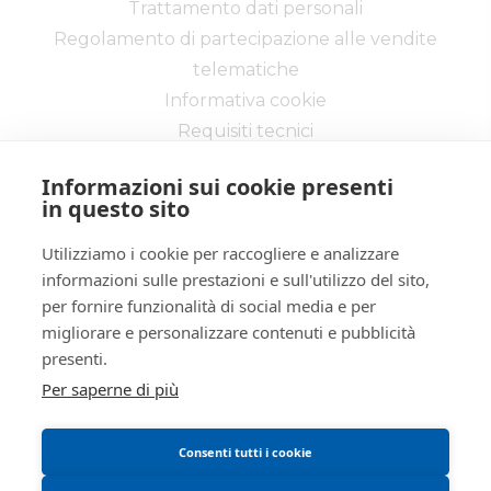
Numero
129
Trattamento dati personali
procedura
Regolamento di partecipazione alle vendite
Anno
2024
telematiche
procedura
Informativa cookie
SOGGETTI
Requisiti tecnici
5421735
Delegato alla
vendita
Informazioni sui cookie presenti
PNLFNC80R61D150L
in questo sito
Pinelli
Utilizziamo i cookie per raccogliere e analizzare
Francesca anna maria
Via delle Industrie, 20 - Cremona 26100 -
informazioni sulle prestazioni e sull'utilizzo del sito,
avv.pinelli@tspassociati.it
CR
per fornire funzionalità di social media e per
true
Tel:
037220200
| Fax:
0372/458077
migliorare e personalizzare contenuti e pubblicità
Partita IVA:
01333650198
presenti.
false
Email:
info@ivgcremona.it
Per saperne di più
Giudice
5421736
Iscrizione gestori vendita telematica - Ministero della
Trotta
Giustizia - P.D.G. 04/04/2018
Consenti tutti i cookie
Giorgio
Abilitazione pubblicazione avvisi - Ministero della
Giustizia - P.D.G 10/05/2022