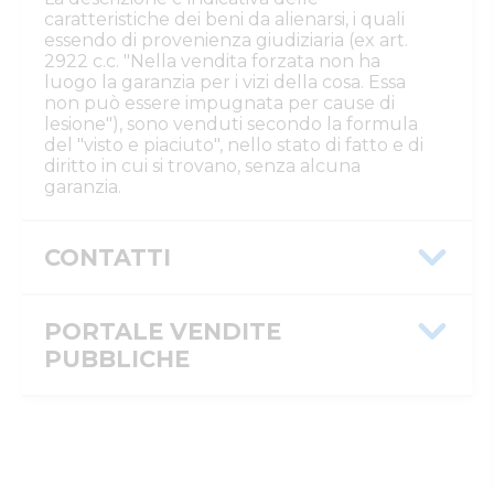
caratteristiche dei beni da alienarsi, i quali
essendo di provenienza giudiziaria (ex art.
2922 c.c. "Nella vendita forzata non ha
luogo la garanzia per i vizi della cosa. Essa
non può essere impugnata per cause di
lesione"), sono venduti secondo la formula
del "visto e piaciuto", nello stato di fatto e di
diritto in cui si trovano, senza alcuna
garanzia.
CONTATTI
Istituto Vendite Giudiziarie Cremona
Numeri di telefono
PORTALE VENDITE
:
037220200
Fax
:
0372/458077
PUBBLICHE
Email/PEC
:
info@ivgcremona.it
Message ID
aa5e8d41-7aad-11f1-ab52-
0a586441166e
ID inserzione
4562215
PVP