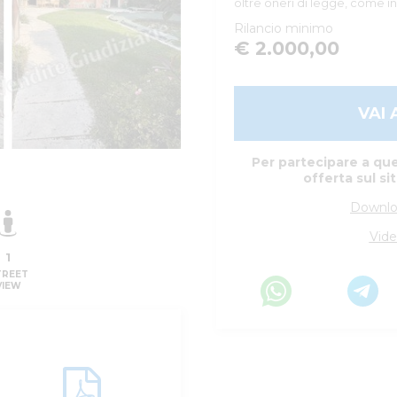
oltre oneri di legge, come in
Rilancio minimo
€ 2.000,00
VAI 
Per partecipare a que
offerta sul si
Downlo
Vide
1
TREET
VIEW