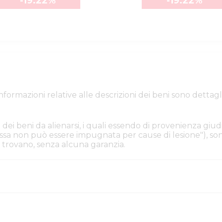
-19.22
%
-19.22
%
e informazioni relative alle descrizioni dei beni sono de
 dei beni da alienarsi, i quali essendo di provenienza giudi
. Essa non può essere impugnata per cause di lesione"), s
i si trovano, senza alcuna garanzia.