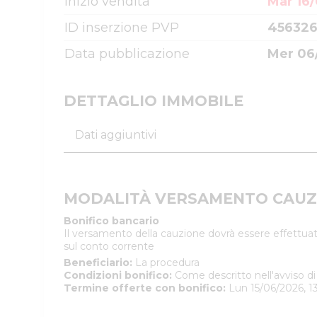
Inizio vendita
Mar 16/
ID inserzione PVP
45632
Data pubblicazione
Mer 06
DETTAGLIO IMMOBILE
Dati aggiuntivi
MODALITÀ VERSAMENTO CAUZ
Bonifico bancario
Il versamento della cauzione dovrà essere effettuat
sul conto corrente
Beneficiario
:
La procedura
Condizioni bonifico
:
Come descritto nell'avviso di
Termine offerte con bonifico
:
Lun 15/06/2026, 1