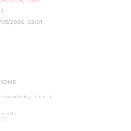
06/2026, 11:00
64
/05/2026, 02:01
IONE
o da parte degli offerenti
 vendita
3:00