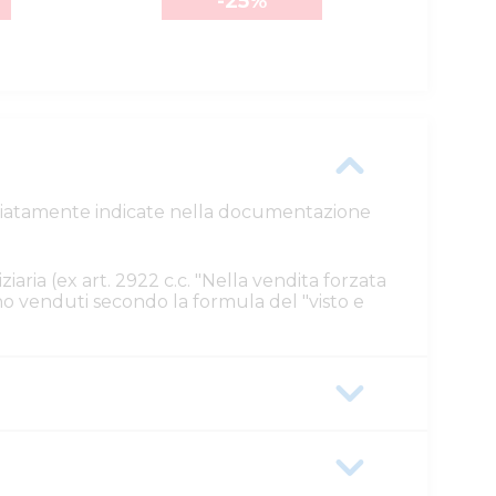
-25
%
ttagliatamente indicate nella documentazione
ziaria (ex art. 2922 c.c. "Nella vendita forzata
ono venduti secondo la formula del "visto e